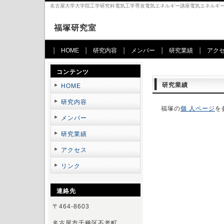
名古屋大学大学院工学研究科電気工学専攻電気エネルギー講座電気エネルギ
福塚研究室
HOME
研究内容
メンバー
研究業績
アク
コンテンツ
研究業績
HOME
研究内容
福塚の
個 人ページ
を
メンバー
研究業績
アクセス
リンク
連絡先
〒464-8603
名古屋市千種区不老町