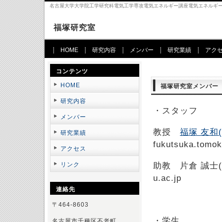
名古屋大学大学院工学研究科電気工学専攻電気エネルギー講座電気エネルギ
福塚研究室
HOME
研究内容
メンバー
研究業績
アク
コンテンツ
HOME
福塚研究室メンバー
研究内容
・スタッフ
メンバー
教授
福塚 友和(
研究業績
fukutsuka.tomok
アクセス
リンク
助教 片倉 誠士(005) 
u.ac.jp
連絡先
〒464-8603
・学生
名古屋市千種区不老町