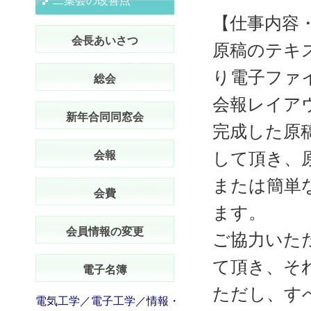
二葉会の改善点
【仕事内容
会長あいさつ
原稿のテキ
り電子ファ
総会
会報レイア
新年合同同窓会
完成した原
会報
して頂き、
または簡単
会費
ます。
会員情報の変更
ご協力いた
て頂き、そ
電子名簿
ただし、す
電気工学／電子工学／情報・