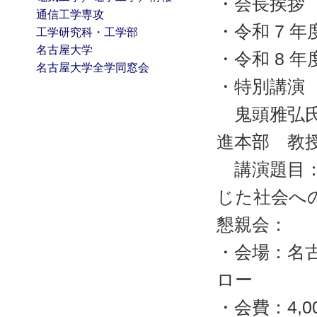
・会長挨拶
通信工学専攻
・令和 7 
工学研究科・工学部
名古屋大学
・令和 8 
名古屋大学全学同窓会
・特別講演
鬼頭雅弘氏
進本部 教
講演題目：
じた社会へ
懇親会：
・会場：名古
ロー
・会費：4,0