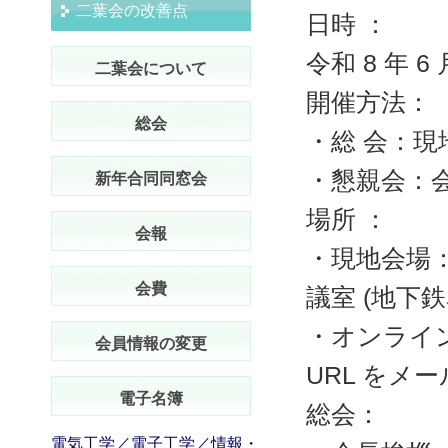
二葉会の改善点
日時 ：
令和 8 年 6
二葉会について
開催方法：
総会
・総 会：
・懇親会：
新年合同同窓会
場所 ：
会報
・現地会場：
会費
議室 (地下鉄
・オンライン
会員情報の変更
URL をメ
電子名簿
総会：
電気工学／電子工学／情報・