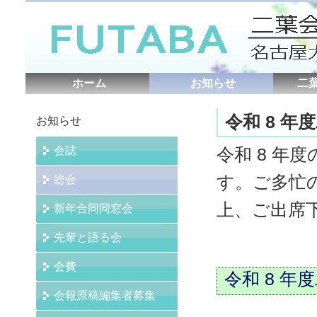
ホーム
お知らせ
二
令和 8 
お知らせ
会誌
令和 8 年
す。ご多忙
総会
上、ご出席
新年合同同窓会
先輩と語る会
会費
令和 8 
会報原稿編集者募集