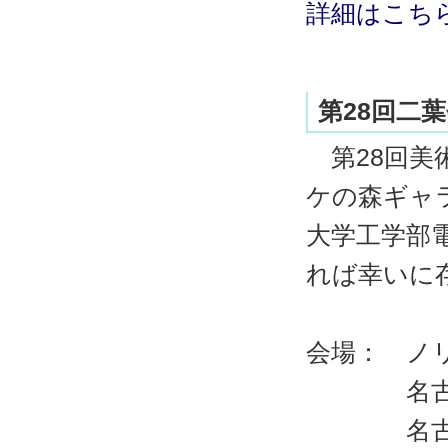
詳細はこち
第28回二
第28回美
ケの森ギャ
大学工学部
れば幸いに
会場： ノ
名古屋市西
名古屋駅