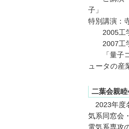
子」
特別講演：
2005工
2007工
「量子コン
ュータの産
二葉会親睦
2023年
気系同窓会
電気系専攻