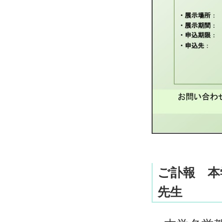
ご訃報 本
先生