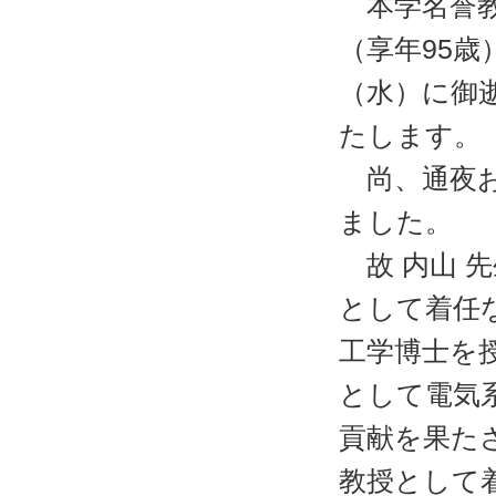
本学名誉教
（享年95歳
（水）に御
たします。
尚、通夜お
ました。
故 内山 先
として着任
工学博士を
として電気
貢献を果た
教授として