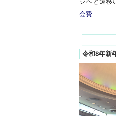
ジへと遷移
会費
令和8年新