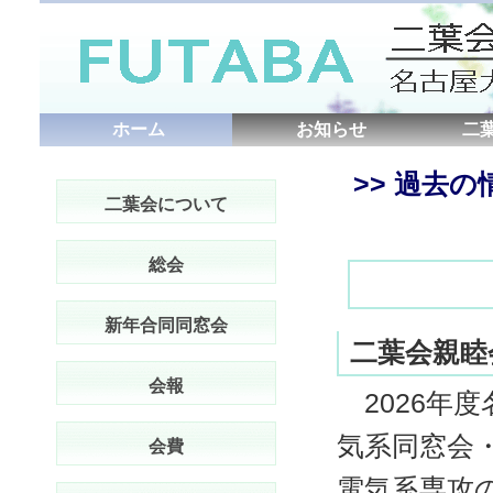
ホーム
お知らせ
二
>> 過去
二葉会について
総会
新年合同同窓会
二葉会親睦
会報
2026年
気系同窓会
会費
電気系専攻